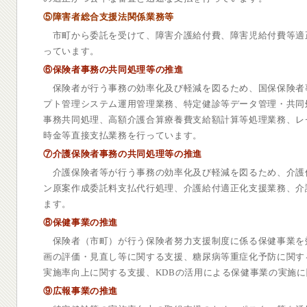
⑤障害者総合支援法関係業務等
市町から委託を受けて、障害介護給付費、障害児給付費等適
っています。
⑥保険者事務の共同処理等の推進
保険者が行う事務の効率化及び軽減を図るため、国保保険者
プト管理システム運用管理業務、特定健診等データ管理・共同
事務共同処理、高額介護合算療養費支給額計算等処理業務、レ
時金等直接支払業務を行っています。
⑦介護保険者事務の共同処理等の推進
介護保険者等が行う事務の効率化及び軽減を図るため、介護
ン原案作成委託料支払代行処理、介護給付適正化支援業務、介
ます。
⑧保健事業の推進
保険者（市町）が行う保険者努力支援制度に係る保健事業を
画の評価・見直し等に関する支援、糖尿病等重症化予防に関す
実施率向上に関する支援、KDBの活用による保健事業の実施
⑨広報事業の推進